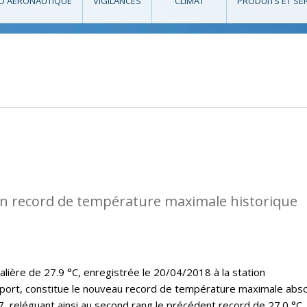
O AÉRONAUTIQUE
VIGILANCES
CLIMAT
PRODUITS ET SE
n record de température maximale historique
lière de 27.9 °C, enregistrée le 20/04/2018 à la station
port, constitue le nouveau record de température maximale abs
7, reléguant ainsi au second rang le précédent record de 27.0 °C