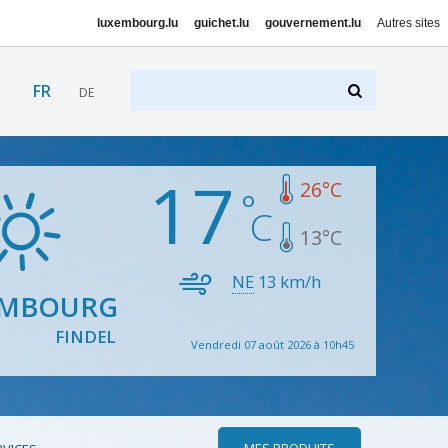
luxembourg.lu
guichet.lu
gouvernement.lu
Autres sites
FR
DE
17
26
°C
13
°C
NE
13
km/h
EMBOURG
FINDEL
Vendredi 07 août 2026 à 10h45
MES PRODUITS