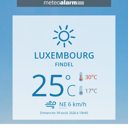
LUXEMBOURG
FINDEL
25
30
°C
17
°C
NE
6
km/h
Dimanche 09 août 2026 à 10h45