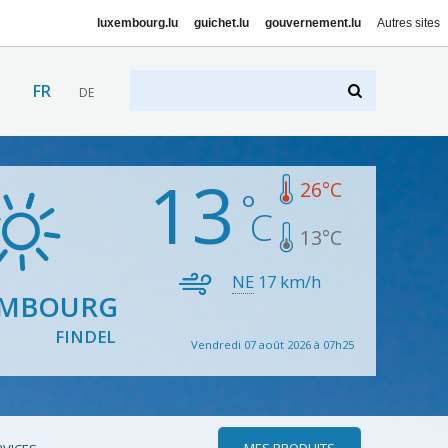
luxembourg.lu
guichet.lu
gouvernement.lu
Autres sites
FR
DE
13
26
°C
13
°C
NE
17
km/h
EMBOURG
FINDEL
Vendredi 07 août 2026 à 07h25
MES PRODUITS