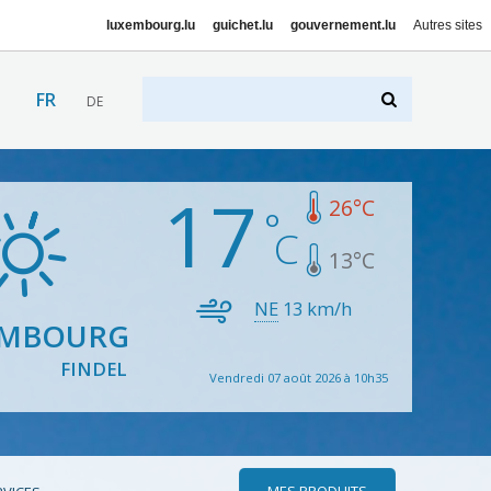
luxembourg.lu
guichet.lu
gouvernement.lu
Autres sites
FR
DE
17
26
°C
13
°C
NE
13
km/h
EMBOURG
FINDEL
Vendredi 07 août 2026 à 10h35
MES PRODUITS