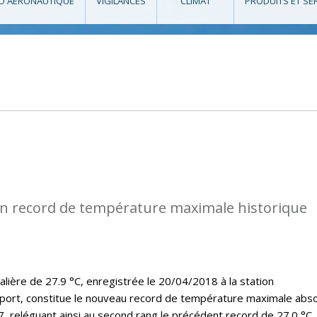
O AÉRONAUTIQUE
VIGILANCES
CLIMAT
PRODUITS ET SE
n record de température maximale historique
lière de 27.9 °C, enregistrée le 20/04/2018 à la station
port, constitue le nouveau record de température maximale abs
7, reléguant ainsi au second rang le précédent record de 27.0 °C