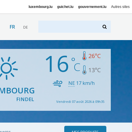
luxembourg.lu
guichet.lu
gouvernement.lu
Autres sites
FR
DE
16
26
°C
13
°C
NE
17
km/h
EMBOURG
FINDEL
Vendredi 07 août 2026 à 09h35
MES PRODUITS