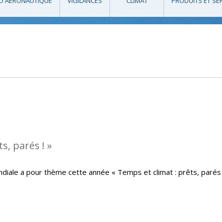
O AÉRONAUTIQUE
VIGILANCES
CLIMAT
PRODUITS ET SE
s, parés ! »
iale a pour thème cette année « Temps et climat : prêts, parés 