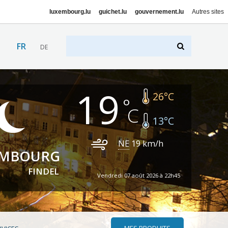
luxembourg.lu
guichet.lu
gouvernement.lu
Autres sites
FR
DE
19
26
°C
13
°C
NE
19
km/h
EMBOURG
FINDEL
Vendredi 07 août 2026 à 22h45
MES PRODUITS