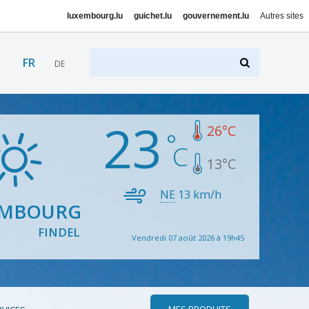
luxembourg.lu
guichet.lu
gouvernement.lu
Autres sites
FR
DE
23
26
°C
13
°C
NE
13
km/h
EMBOURG
FINDEL
Vendredi 07 août 2026 à 19h45
MES PRODUITS