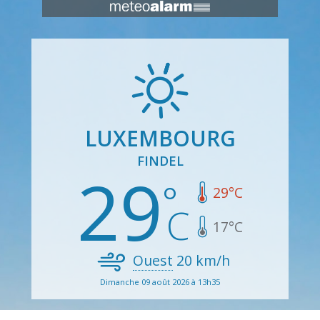
LUXEMBOURG
FINDEL
29
29
°C
17
°C
Ouest
20
km/h
Dimanche 09 août 2026 à 13h35