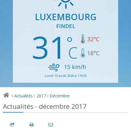
LUXEMBOURG
FINDEL
31
32
°C
18
°C
15
km/h
Lundi 10 août 2026 à 17h25
Actualités
2017
Décembre
>
>
>
Actualités - décembre 2017