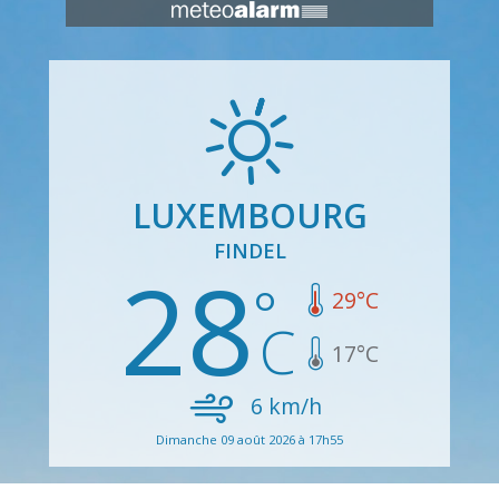
LUXEMBOURG
FINDEL
28
29
°C
17
°C
6
km/h
Dimanche 09 août 2026 à 17h55