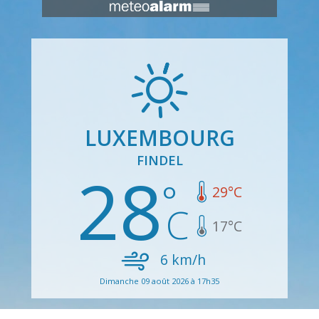
LUXEMBOURG
FINDEL
28
29
°C
17
°C
6
km/h
Dimanche 09 août 2026 à 17h35