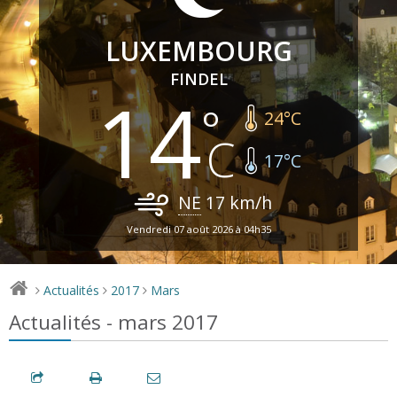
LUXEMBOURG
FINDEL
14
24
°C
17
°C
NE
17
km/h
Vendredi 07 août 2026 à 04h35
Actualités
2017
Mars
>
>
>
Actualités - mars 2017