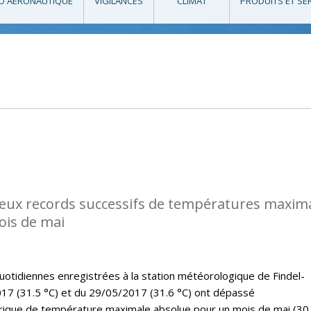
O AÉRONAUTIQUE
VIGILANCES
CLIMAT
PRODUITS ET SE
eux records successifs de températures maxim
ois de mai
tidiennes enregistrées à la station météorologique de Findel-
17 (31.5 °C) et du 29/05/2017 (31.6 °C) ont dépassé
rique de température maximale absolue pour un mois de mai (30