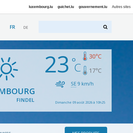
luxembourg.lu
guichet.lu
gouvernement.lu
Autres sites
FR
DE
23
30
°C
17
°C
SE
9
km/h
EMBOURG
FINDEL
Dimanche 09 août 2026 à 10h25
MES PRODUITS