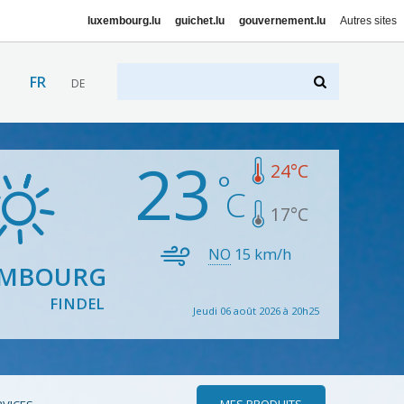
luxembourg.lu
guichet.lu
gouvernement.lu
Autres sites
FR
DE
23
24
°C
17
°C
NO
15
km/h
EMBOURG
FINDEL
Jeudi 06 août 2026 à 20h25
MES PRODUITS