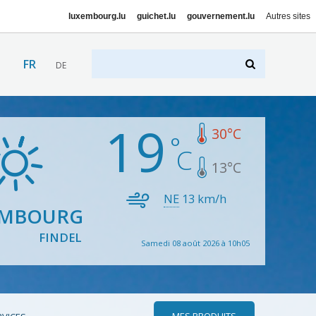
luxembourg.lu
guichet.lu
gouvernement.lu
Autres sites
FR
DE
19
30
°C
13
°C
NE
13
km/h
EMBOURG
FINDEL
Samedi 08 août 2026 à 10h05
MES PRODUITS