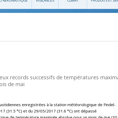
O AÉRONAUTIQUE
VIGILANCES
CLIMAT
PRODUITS ET SE
eux records successifs de températures maxim
ois de mai
tidiennes enregistrées à la station météorologique de Findel-
17 (31.5 °C) et du 29/05/2017 (31.6 °C) ont dépassé
rique de température maximale absolue pour un mois de mai (30