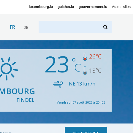
luxembourg.lu
guichet.lu
gouvernement.lu
Autres sites
FR
DE
23
26
°C
13
°C
NE
13
km/h
EMBOURG
FINDEL
Vendredi 07 août 2026 à 20h05
MES PRODUITS