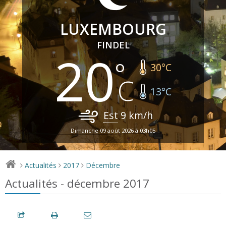
LUXEMBOURG
FINDEL
20
30
°C
13
°C
Est
9
km/h
Dimanche 09 août 2026 à 03h05
Actualités
2017
Décembre
>
>
>
Actualités - décembre 2017