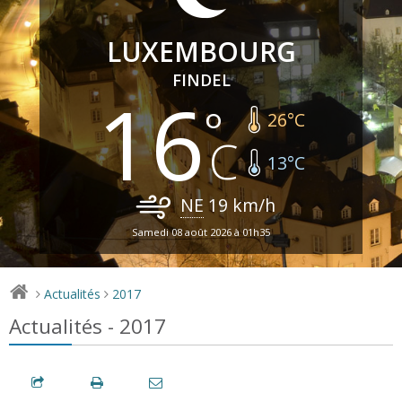
LUXEMBOURG
FINDEL
16
26
°C
13
°C
NE
19
km/h
Samedi 08 août 2026 à 01h35
Actualités
2017
>
>
Actualités - 2017