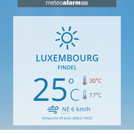
LUXEMBOURG
FINDEL
25
30
°C
17
°C
NE
6
km/h
Dimanche 09 août 2026 à 10h55