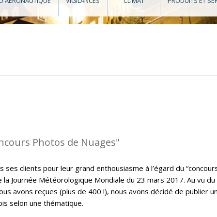
O AÉRONAUTIQUE
VIGILANCES
CLIMAT
PRODUITS ET SE
oncours Photos de Nuages"
s ses clients pour leur grand enthousiasme à l’égard du “concour
de la Journée Météorologique Mondiale du 23 mars 2017. Au vu du
s avons reçues (plus de 400 !), nous avons décidé de publier u
ois selon une thématique.