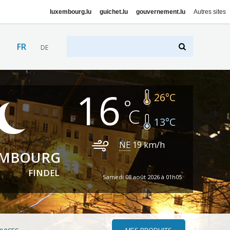
luxembourg.lu
guichet.lu
gouvernement.lu
Autres sites
FR
DE
16
26
°C
13
°C
NE
19
km/h
EMBOURG
FINDEL
Samedi 08 août 2026 à 01h05
MES PRODUITS