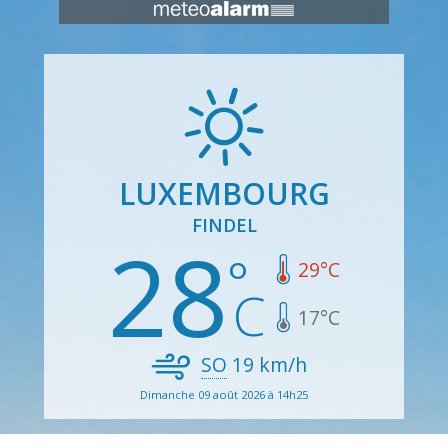
LUXEMBOURG
FINDEL
28
29
°C
17
°C
SO
19
km/h
Dimanche 09 août 2026 à 14h25