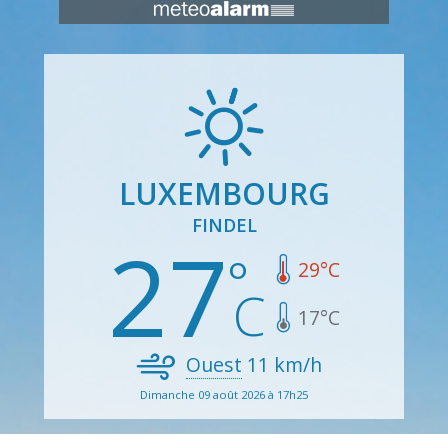
LUXEMBOURG
FINDEL
27
29
°C
17
°C
Ouest
11
km/h
Dimanche 09 août 2026 à 17h25