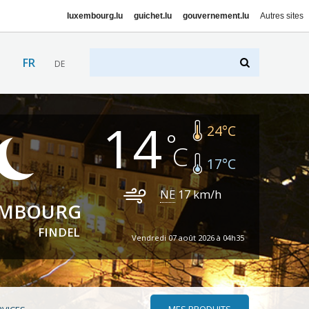
luxembourg.lu
guichet.lu
gouvernement.lu
Autres sites
FR
DE
14
24
°C
17
°C
NE
17
km/h
EMBOURG
FINDEL
Vendredi 07 août 2026 à 04h35
MES PRODUITS