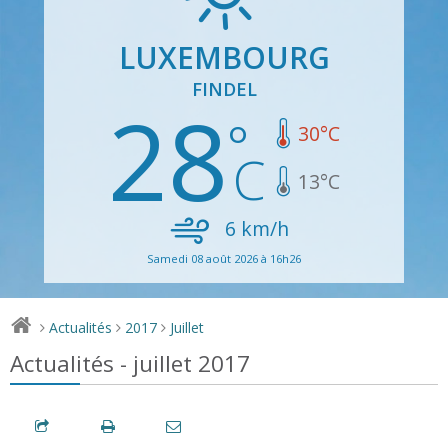
LUXEMBOURG
FINDEL
28
30
°C
13
°C
6
km/h
Samedi 08 août 2026 à 16h26
Actualités
2017
Juillet
>
>
>
Actualités - juillet 2017