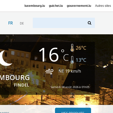
luxembourg.lu
guichet.lu
gouvernement.lu
Autres sites
FR
DE
16
26
°C
13
°C
NE
19
km/h
EMBOURG
FINDEL
Samedi 08 août 2026 à 01h05
MES PRODUITS