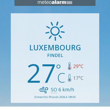
LUXEMBOURG
FINDEL
27
29
°C
17
°C
SO
6
km/h
Dimanche 09 août 2026 à 18h55