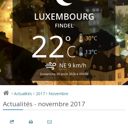
LUXEMBOURG
FINDEL
22
30
°C
13
°C
NE
9
km/h
Dimanche 09 août 2026 à 01h06
Actualités
2017
Novembre
>
>
>
Actualités - novembre 2017