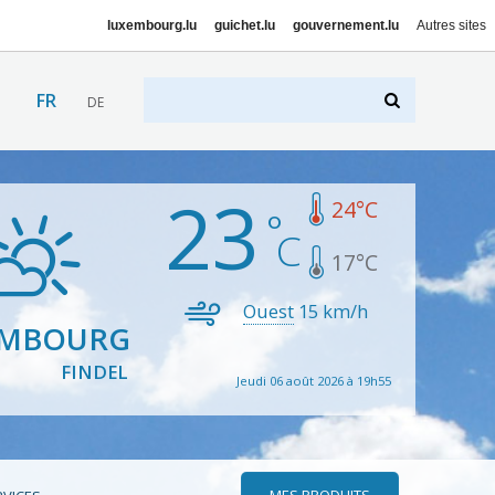
luxembourg.lu
guichet.lu
gouvernement.lu
Autres sites
FR
DE
23
24
°C
17
°C
Ouest
15
km/h
EMBOURG
FINDEL
Jeudi 06 août 2026 à 19h55
MES PRODUITS