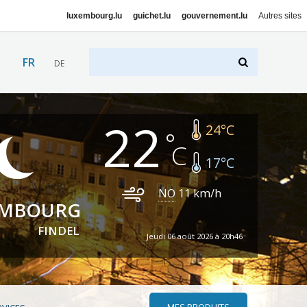
luxembourg.lu
guichet.lu
gouvernement.lu
Autres sites
FR
DE
22
24
°C
17
°C
NO
11
km/h
EMBOURG
FINDEL
Jeudi 06 août 2026 à 20h46
MES PRODUITS