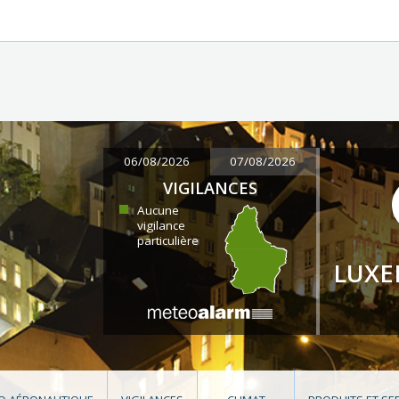
06/08/2026
07/08/2026
VIGILANCES
Aucune
vigilance
particulière
LUX