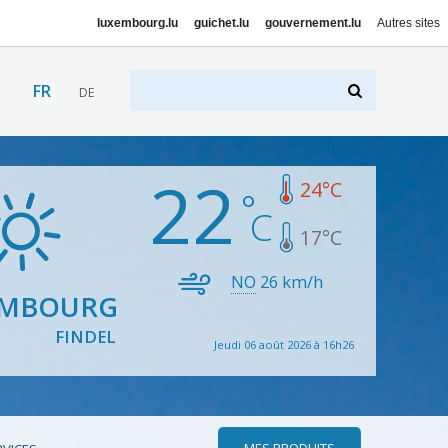
luxembourg.lu
guichet.lu
gouvernement.lu
Autres sites
FR
DE
22
24
°C
17
°C
NO
26
km/h
EMBOURG
FINDEL
Jeudi 06 août 2026 à 16h26
MES PRODUITS