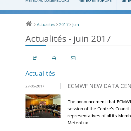
MÉTÉO AU LUXEMBOURG
MÉTÉO EN EUROPE
MÉTÉ
Actualités
2017
Juin
>
>
>
Actualités - juin 2017
Actualités
ECMWF NEW DATA CENT
27-06-2017
The announcement that ECMWF’s 
session of the Centre’s Council
representatives of all its M
MeteoLux.