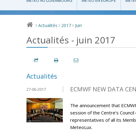
MÉTÉO AU LUXEMBOURG
MÉTÉO EN EUROPE
MÉTÉ
Actualités
2017
Juin
>
>
>
Actualités - juin 2017
Actualités
ECMWF NEW DATA CENT
27-06-2017
The announcement that ECMWF’s 
session of the Centre’s Council
representatives of all its M
MeteoLux.