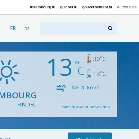
luxembourg.lu
guichet.lu
gouvernement.lu
Autres sites
FR
DE
13
30
°C
13
°C
NE
20
km/h
EMBOURG
FINDEL
Samedi 08 août 2026 à 07h15
MES PRODUITS