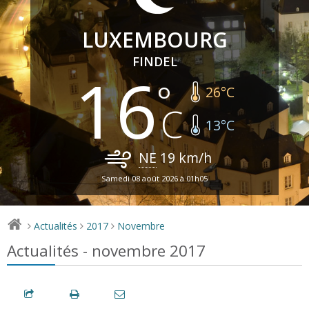
LUXEMBOURG
FINDEL
16
26
°C
13
°C
NE
19
km/h
Samedi 08 août 2026 à 01h05
Actualités
2017
Novembre
>
>
>
Actualités - novembre 2017