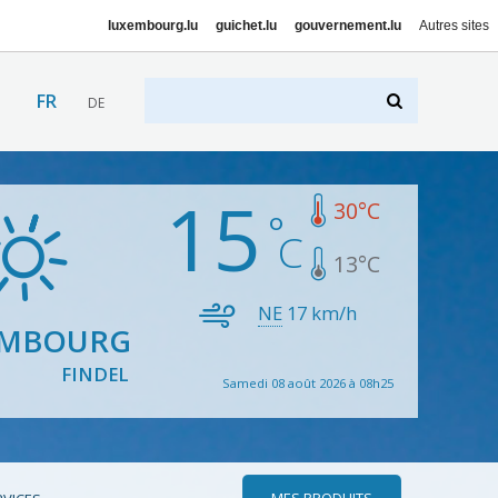
luxembourg.lu
guichet.lu
gouvernement.lu
Autres sites
FR
DE
15
30
°C
13
°C
NE
17
km/h
EMBOURG
FINDEL
Samedi 08 août 2026 à 08h25
MES PRODUITS