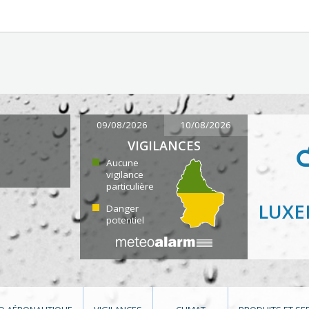
09/08/2026
10/08/2026
VIGILANCES
Aucune
vigilance
particulière
LUX
Danger
potentiel