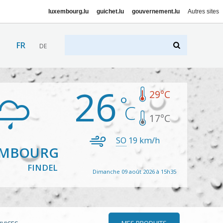
luxembourg.lu
guichet.lu
gouvernement.lu
Autres sites
FR
DE
26
29
°C
17
°C
SO
19
km/h
EMBOURG
FINDEL
Dimanche 09 août 2026 à 15h35
MES PRODUITS