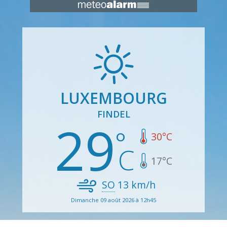
LUXEMBOURG
FINDEL
29
30
°C
17
°C
SO
13
km/h
Dimanche 09 août 2026 à 12h45