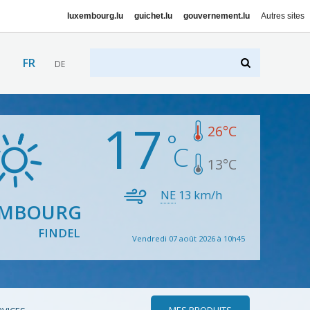
luxembourg.lu
guichet.lu
gouvernement.lu
Autres sites
FR
DE
17
26
°C
13
°C
NE
13
km/h
EMBOURG
FINDEL
Vendredi 07 août 2026 à 10h45
MES PRODUITS