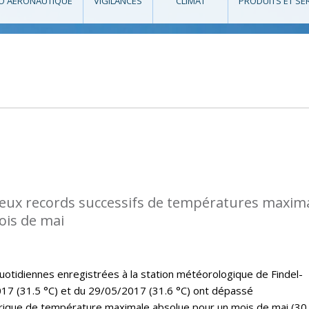
O AÉRONAUTIQUE
VIGILANCES
CLIMAT
PRODUITS ET SE
eux records successifs de températures maxim
ois de mai
tidiennes enregistrées à la station météorologique de Findel-
17 (31.5 °C) et du 29/05/2017 (31.6 °C) ont dépassé
rique de température maximale absolue pour un mois de mai (30