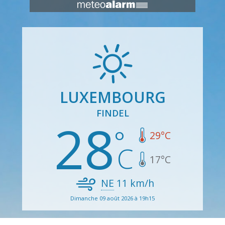
LUXEMBOURG
FINDEL
28
29
°C
17
°C
NE
11
km/h
Dimanche 09 août 2026 à 19h15