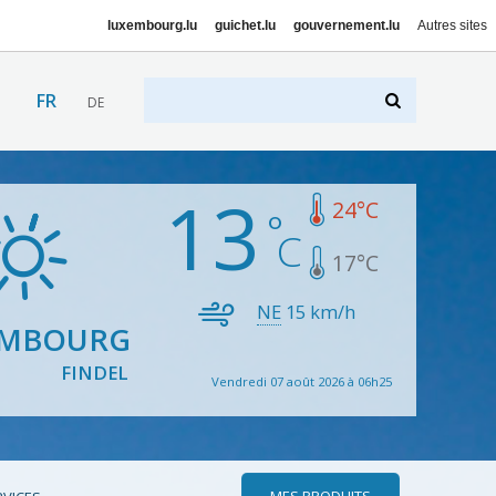
luxembourg.lu
guichet.lu
gouvernement.lu
Autres sites
FR
DE
13
24
°C
17
°C
NE
15
km/h
EMBOURG
FINDEL
Vendredi 07 août 2026 à 06h25
MES PRODUITS