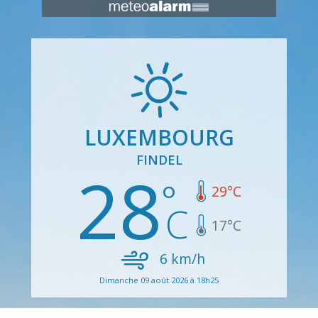
LUXEMBOURG
FINDEL
28
29
°C
17
°C
6
km/h
Dimanche 09 août 2026 à 18h25