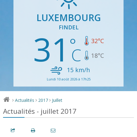
LUXEMBOURG
FINDEL
31
32
°C
18
°C
15
km/h
Lundi 10 août 2026 à 17h25
Actualités
2017
Juillet
>
>
>
Actualités - juillet 2017