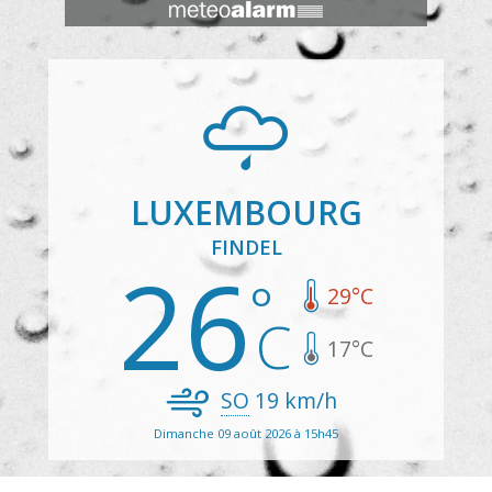
LUXEMBOURG
FINDEL
26
29
°C
17
°C
SO
19
km/h
Dimanche 09 août 2026 à 15h45