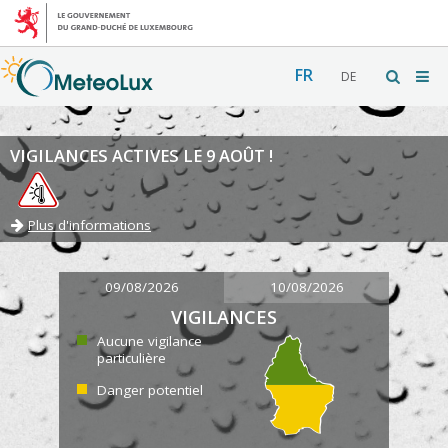
FR
DE
VIGILANCES ACTIVES LE 9 AOÛT !
Plus d'informations
09/08/2026
10/08/2026
VIGILANCES
Aucune vigilance
particulière
Danger potentiel