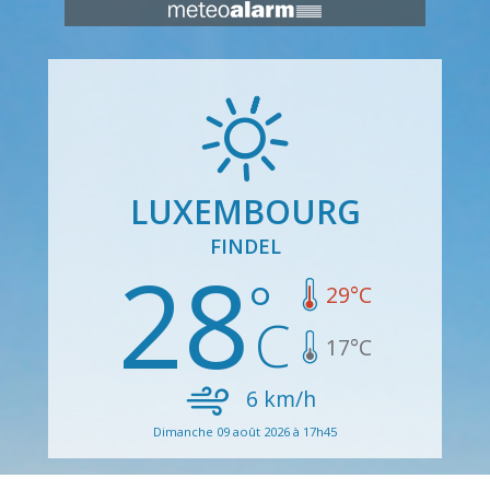
LUXEMBOURG
FINDEL
28
29
°C
17
°C
6
km/h
Dimanche 09 août 2026 à 17h45