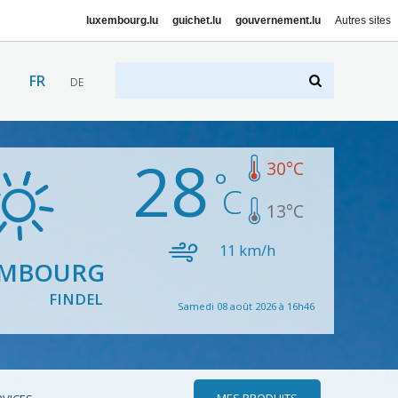
luxembourg.lu
guichet.lu
gouvernement.lu
Autres sites
FR
DE
28
30
°C
13
°C
11
km/h
EMBOURG
FINDEL
Samedi 08 août 2026 à 16h46
MES PRODUITS