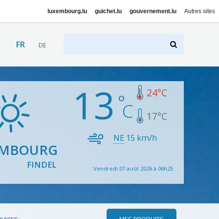
luxembourg.lu
guichet.lu
gouvernement.lu
Autres sites
FR
DE
13
24
°C
17
°C
NE
15
km/h
EMBOURG
FINDEL
Vendredi 07 août 2026 à 06h25
MES PRODUITS