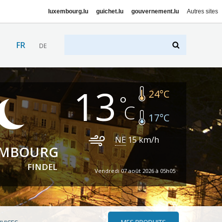
luxembourg.lu
guichet.lu
gouvernement.lu
Autres sites
FR
DE
13
24
°C
17
°C
NE
15
km/h
EMBOURG
FINDEL
Vendredi 07 août 2026 à 05h05
MES PRODUITS