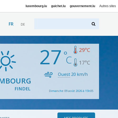
luxembourg.lu
guichet.lu
gouvernement.lu
Autres sites
FR
DE
27
29
°C
17
°C
Ouest
20
km/h
EMBOURG
FINDEL
Dimanche 09 août 2026 à 15h05
MES PRODUITS