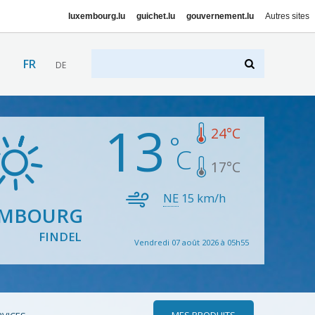
luxembourg.lu
guichet.lu
gouvernement.lu
Autres sites
FR
DE
13
24
°C
17
°C
NE
15
km/h
EMBOURG
FINDEL
Vendredi 07 août 2026 à 05h55
MES PRODUITS