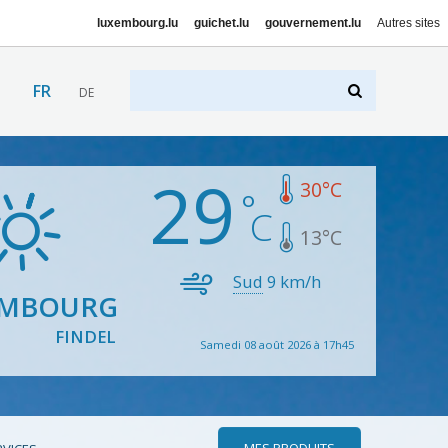
luxembourg.lu
guichet.lu
gouvernement.lu
Autres sites
FR
DE
29
30
°C
13
°C
Sud
9
km/h
EMBOURG
FINDEL
Samedi 08 août 2026 à 17h45
MES PRODUITS