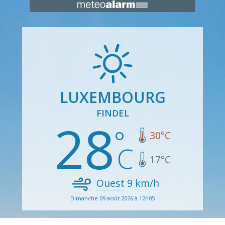
LUXEMBOURG
FINDEL
28
30
°C
17
°C
Ouest
9
km/h
Dimanche 09 août 2026 à 12h05